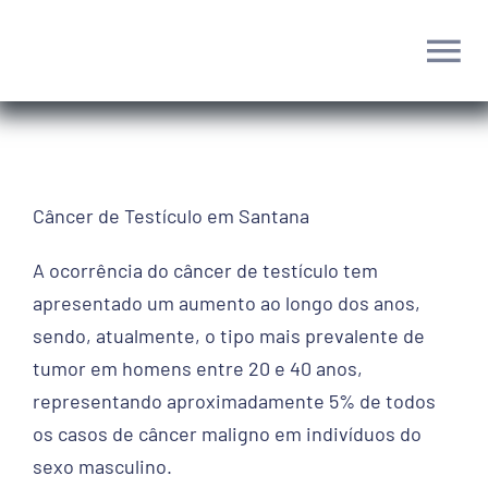
Ir
para
Tog
o
conteúdo
Nav
Home
Dr. Luís Vinícius
Câncer de Testículo em Santana
A ocorrência do câncer de testículo tem
Cirurgia Robótica
apresentado um aumento ao longo dos anos,
sendo, atualmente, o tipo mais prevalente de
Tratamentos
tumor em homens entre 20 e 40 anos,
representando aproximadamente 5% de todos
Blog
os casos de câncer maligno em indivíduos do
sexo masculino.