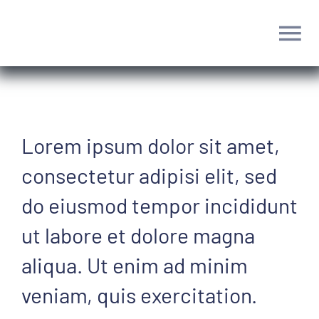
Ir
para
Tog
o
conteúdo
Nav
Home
Dr. Luís Vinícius
Lorem ipsum dolor sit amet,
consectetur adipisi elit, sed
Cirurgia Robótica
do eiusmod tempor incididunt
Tratamentos
ut labore et dolore magna
aliqua. Ut enim ad minim
Blog
veniam, quis exercitation.