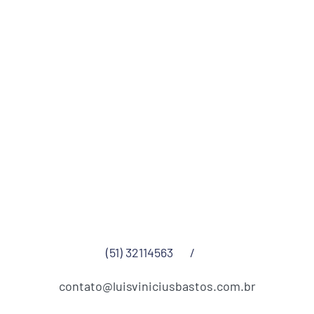
(51) 32114563
/
contato@luisviniciusbastos.com.br