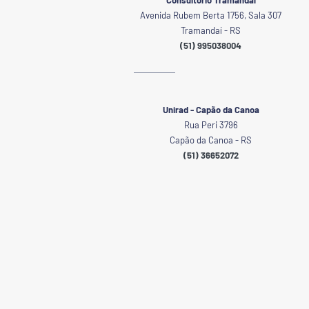
Consultório Tramandaí
Avenida Rubem Berta 1756, Sala 307
Tramandaí - RS
(51) 995038004
Unirad - Capão da Canoa
Rua Peri 3796
Capão da Canoa - RS
(51) 36652072