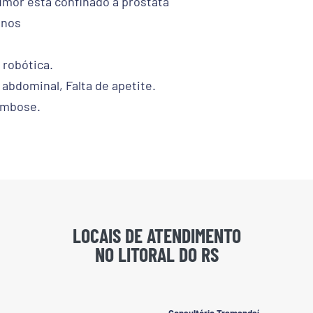
umor está confinado à próstata
anos
 robótica.
abdominal, Falta de apetite.
rombose.
LOCAIS DE ATENDIMENTO
NO LITORAL DO RS