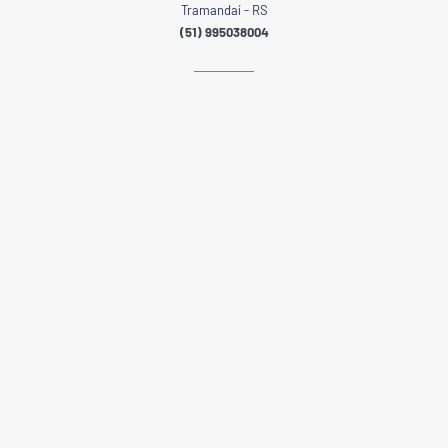
Tramandaí - RS
(51) 995038004