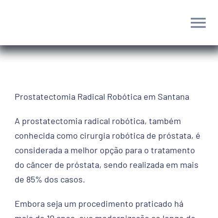
Ir
para
Tog
o
conteúdo
Nav
Home
Dr. Luís Vinícius
Prostatectomia Radical Robótica em Santana
A prostatectomia radical robótica, também
Cirurgia Robótica
conhecida como cirurgia robótica de próstata, é
considerada a melhor opção para o tratamento
Tratamentos
do câncer de próstata, sendo realizada em mais
de 85% dos casos.
Blog
Embora seja um procedimento praticado há
mais de 10 anos, sua modernização ao longo do